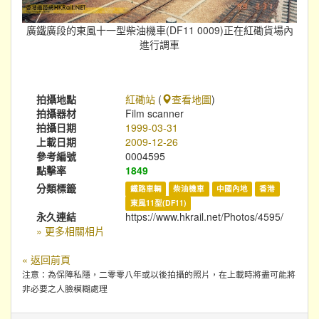
廣鐵廣段的東風十一型柴油機車(DF11 0009)正在紅磡貨場內
進行調車
拍攝地點
紅磡站
(
查看地圖
)
拍攝器材
Film scanner
拍攝日期
1999-03-31
上載日期
2009-12-26
參考編號
0004595
點擊率
1849
分類標籤
鐵路車輛
柴油機車
中國內地
香港
東風11型(DF11)
永久連結
https://www.hkrail.net/Photos/4595/
» 更多相關相片
« 返回前頁
注意：為保障私隱，二零零八年或以後拍攝的照片，在上載時將盡可能將
非必要之人臉模糊處理