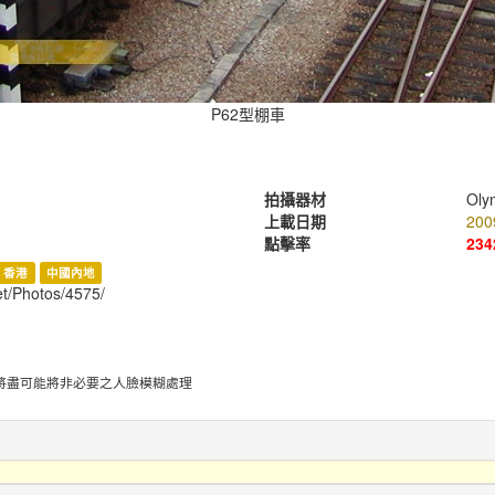
P62型棚車
拍攝器材
Oly
上載日期
200
點擊率
234
香港
中國內地
et/Photos/4575/
將盡可能將非必要之人臉模糊處理