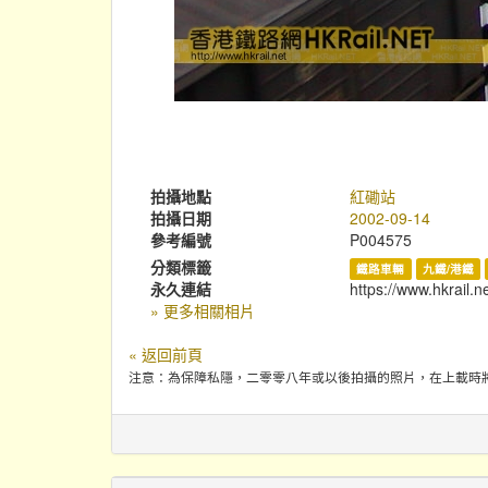
拍攝地點
紅磡站
拍攝日期
2002-09-14
參考編號
P004575
分類標籤
鐵路車輛
九鐵/港鐵
永久連結
https://www.hkrail.n
» 更多相關相片
« 返回前頁
注意：為保障私隱，二零零八年或以後拍攝的照片，在上載時