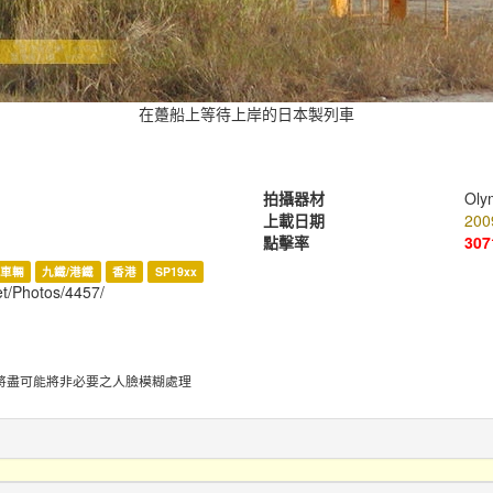
在躉船上等待上岸的日本製列車
拍攝器材
Oly
上載日期
200
點擊率
307
車輛
九鐵/港鐵
香港
SP19xx
et/Photos/4457/
將盡可能將非必要之人臉模糊處理