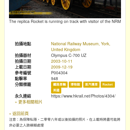
The replica Rocket is running on track with visitor of the NRM
拍攝地點
National Railway Museum, York,
United Kingdom
拍攝器材
Olympus C-700 UZ
拍攝日期
2003-10-11
上載日期
2009-12-19
參考編號
P004304
點擊率
948
分類標籤
鐵路車輛
博物館
蒸汽機車
Rocket
英國
永久連結
https://www.hkrail.net/Photos/4304/
» 更多相關相片
« 返回前頁
注意：為保障私隱，二零零八年或以後拍攝的照片，在上載時將盡可能將
非必要之人臉模糊處理