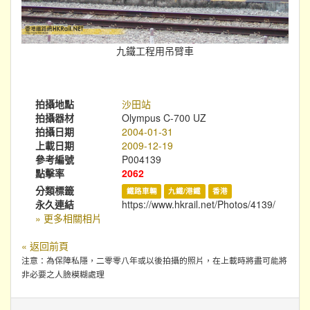
九鐵工程用吊臂車
拍攝地點
沙田站
拍攝器材
Olympus C-700 UZ
拍攝日期
2004-01-31
上載日期
2009-12-19
參考編號
P004139
點擊率
2062
分類標籤
鐵路車輛
九鐵/港鐵
香港
永久連結
https://www.hkrail.net/Photos/4139/
» 更多相關相片
« 返回前頁
注意：為保障私隱，二零零八年或以後拍攝的照片，在上載時將盡可能將
非必要之人臉模糊處理