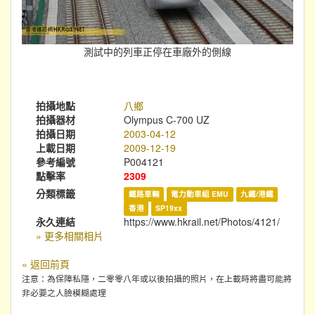
測試中的列車正停在車廠外的側線
拍攝地點
八鄉
拍攝器材
Olympus C-700 UZ
拍攝日期
2003-04-12
上載日期
2009-12-19
參考編號
P004121
點擊率
2309
分類標籤
鐵路車輛
電力動車組 EMU
九鐵/港鐵
香港
SP19xx
永久連結
https://www.hkrail.net/Photos/4121/
» 更多相關相片
« 返回前頁
注意：為保障私隱，二零零八年或以後拍攝的照片，在上載時將盡可能將
非必要之人臉模糊處理