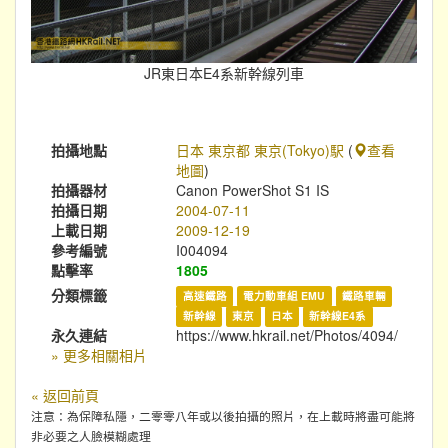
JR東日本E4系新幹線列車
拍攝地點
日本 東京都 東京(Tokyo)駅
(
查看
地圖
)
拍攝器材
Canon PowerShot S1 IS
拍攝日期
2004-07-11
上載日期
2009-12-19
參考編號
I004094
點擊率
1805
分類標籤
高速鐵路
電力動車組 EMU
鐵路車輛
新幹線
東京
日本
新幹線E4系
永久連結
https://www.hkrail.net/Photos/4094/
» 更多相關相片
« 返回前頁
注意：為保障私隱，二零零八年或以後拍攝的照片，在上載時將盡可能將
非必要之人臉模糊處理