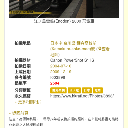
江ノ島電鉄(Enoden) 2000 形電車
拍攝地點
日本 神奈川県 鐮倉高校前
(Kamakura-koko-mae)駅
(
查看
地圖
)
拍攝器材
Canon PowerShot S1 IS
拍攝日期
2004-07-10
上載日期
2009-12-19
參考編號
I003898
點擊率
2594
分類標籤
鐵路車輛
江ノ電
日本
電車
永久連結
https://www.hkrail.net/Photos/3898/
» 更多相關相片
« 返回前頁
注意：為保障私隱，二零零八年或以後拍攝的照片，在上載時將盡可能將
非必要之人臉模糊處理