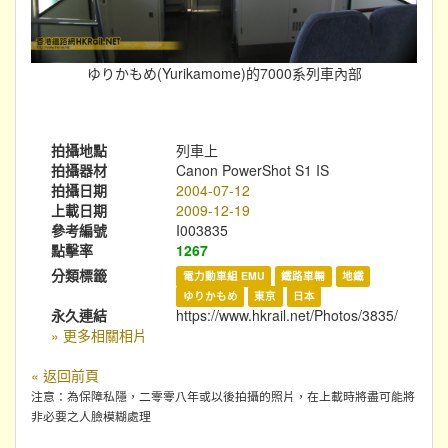
ゆりかもめ(Yurikamome)的7000系列車內部
拍攝地點
列車上
拍攝器材
Canon PowerShot S1 IS
拍攝日期
2004-07-12
上載日期
2009-12-19
參考編號
I003835
點擊率
1267
分類標籤
電力動車組 EMU
鐵路車輛
地鐵
ゆりかもめ
東京
日本
永久連結
https://www.hkrail.net/Photos/3835/
» 更多相關相片
« 返回前頁
注意：為保障私隱，二零零八年或以後拍攝的照片，在上載時將盡可能將
非必要之人臉模糊處理