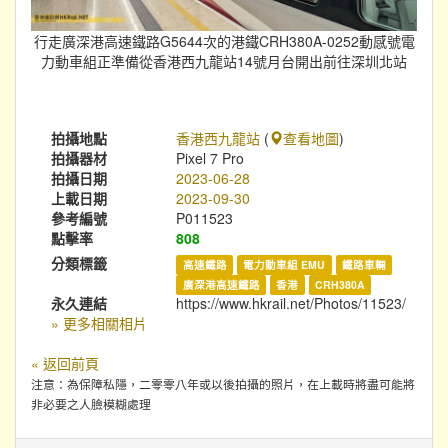
行走廣深港高速鐵路G5644次的港鐵CRH380A-0252動感號電
力動車組正準備從香港西九龍站14號月台開出前往深圳北站
拍攝地點
香港西九龍站
(
查看地圖
)
拍攝器材
Pixel 7 Pro
拍攝日期
2023-06-28
上載日期
2023-09-30
參考編號
P011523
點擊率
808
分類標籤
高速鐵路
電力動車組 EMU
鐵路車輛
廣深港高速鐵路
香港
CRH380A
永久連結
https://www.hkrail.net/Photos/11523/
» 更多相關相片
« 返回前頁
注意：為保障私隱，二零零八年或以後拍攝的照片，在上載時將盡可能將
非必要之人臉模糊處理