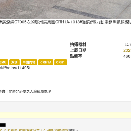
走廣深線C7005次的廣州局集團CRH1A-1018和諧號電力動車組剛抵達深
拍攝器材
ILC
上載日期
202
點擊率
468
EMU
深圳
中國內地
CRH1A
CRH1
net/Photos/11495/
將盡可能將非必要之人臉模糊處理
C 姓名標示-相同方式分享 4.0 國際 授權條款
釋出。