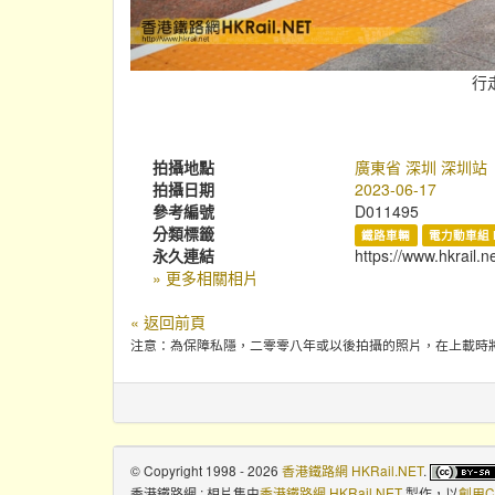
行
拍攝地點
廣東省 深圳 深圳站
拍攝日期
2023-06-17
參考編號
D011495
分類標籤
鐵路車輛
電力動車組 
永久連結
https://www.hkrail.
» 更多相關相片
« 返回前頁
注意：為保障私隱，二零零八年或以後拍攝的照片，在上載時
© Copyright 1998 - 2026
香港鐵路網 HKRail.NET
.
香港鐵路網 : 相片集
由
香港鐵路網 HKRail.NET
製作，以
創用C