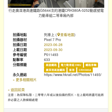
行走廣深港高速鐵路G5644次的港鐵CRH380A-0252動感號電
力動車組二等車廂內部
拍攝地點
列車上 (
查看地圖
)
拍攝器材
Pixel 7 Pro
拍攝日期
2023-06-28
上載日期
2023-09-30
參考編號
P011493
點擊率
633
分類標籤
高速鐵路
電力動車組 EMU
鐵路車輛
廣深港高速鐵路
香港
CRH380A
永久連結
https://www.hkrail.net/Photos/11493/
» 更多相關相片
« 返回前頁
注意：為保障私隱，二零零八年或以後拍攝的照片，在上載時將盡可能將
非必要之人臉模糊處理