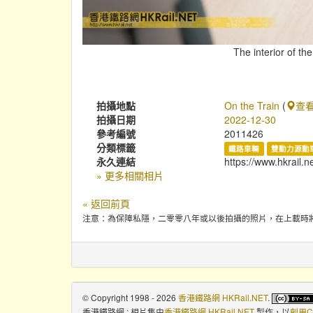
The interior of th
拍攝地點
On the Train
(
查
拍攝日期
2022-12-30
參考編號
2011426
分類標籤
鐵路車輛
雙動力源動車
永久連結
https://www.hkrail.
» 更多相關相片
« 返回前頁
注意：為保障私隱，二零零八年或以後拍攝的照片，在上載時
© Copyright 1998 - 2026
香港鐵路網 HKRail.NET
.
香港鐵路網 : 相片集
由
香港鐵路網 HKRail.NET
製作，以
創用C