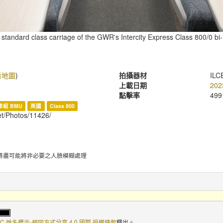
e standard class carriage of the GWR's Intercity Express Class 800/0 bi
看地圖
)
拍攝器材
ILC
上載日期
202
點擊率
499
組 BMU
英國
Class 800
net/Photos/11426/
將盡可能將非必要之人臉模糊處理
C 姓名標示-相同方式分享 4.0 國際 授權條款
釋出。