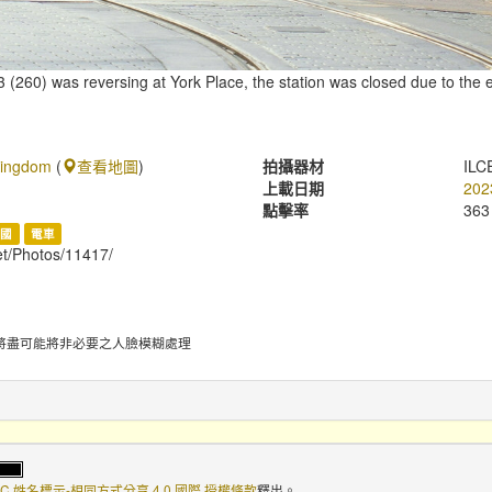
(260) was reversing at York Place, the station was closed due to the 
Kingdom
(
查看地圖
)
拍攝器材
ILC
上載日期
202
點擊率
363
英國
電車
net/Photos/11417/
將盡可能將非必要之人臉模糊處理
C 姓名標示-相同方式分享 4.0 國際 授權條款
釋出。