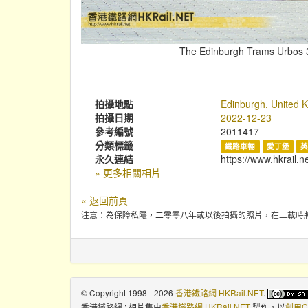
The Edinburgh Trams Urbos 3 
拍攝地點
Edinburgh, United 
拍攝日期
2022-12-23
參考編號
2011417
分類標籤
鐵路車輛
愛丁堡
永久連結
https://www.hkrail.
» 更多相關相片
« 返回前頁
注意：為保障私隱，二零零八年或以後拍攝的照片，在上載時
© Copyright 1998 - 2026
香港鐵路網 HKRail.NET
.
香港鐵路網 : 相片集
由
香港鐵路網 HKRail.NET
製作，以
創用C