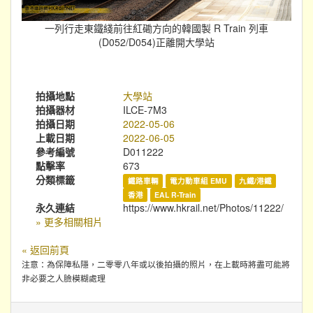
一列行走東鐵綫前往紅磡方向的韓國製 R Train 列車
(D052/D054)正離開大學站
拍攝地點
大學站
拍攝器材
ILCE-7M3
拍攝日期
2022-05-06
上載日期
2022-06-05
參考編號
D011222
點擊率
673
分類標籤
鐵路車輛
電力動車組 EMU
九鐵/港鐵
香港
EAL R-Train
永久連結
https://www.hkrail.net/Photos/11222/
» 更多相關相片
« 返回前頁
注意：為保障私隱，二零零八年或以後拍攝的照片，在上載時將盡可能將
非必要之人臉模糊處理