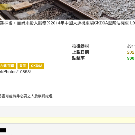
押後，而尚未投入服務的2014年中國大連機車製CKD0A型柴油機車 L9
拍攝器材
J91
上載日期
202
點擊率
930
九鐵/港鐵
香港
CKD0A
net/Photos/10853/
將盡可能將非必要之人臉模糊處理