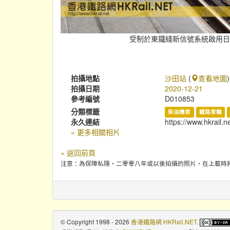
受制於東鐵綫新信號系統啟用日期
拍攝地點
沙田站
(
查看地圖
)
拍攝日期
2020-12-21
參考編號
D010853
分類標籤
柴油機車
鐵路車輛
永久連結
https://www.hkrail.
» 更多相關相片
« 返回前頁
注意：為保障私隱，二零零八年或以後拍攝的照片，在上載時
© Copyright 1998 - 2026
香港鐵路網 HKRail.NET
.