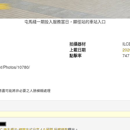
屯馬綫一期投入服務當日，顯徑站的車站入口
拍攝器材
ILC
上載日期
202
點擊率
747
net/Photos/10780/
將盡可能將非必要之人臉模糊處理
C 姓名標示-相同方式分享 4.0 國際 授權條款
釋出。