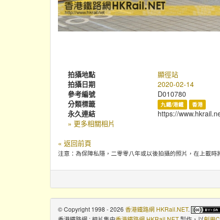
拍攝地點
顯徑站
拍攝日期
2020-02-14
參考編號
D010780
分類標籤
九鐵/港鐵
香港
永久連結
https://www.hkrail.
» 更多相關相片
« 返回前頁
注意：為保障私隱，二零零八年或以後拍攝的照片，在上載時
© Copyright 1998 - 2026
香港鐵路網 HKRail.NET
.
香港鐵路網 : 相片集
由
香港鐵路網 HKRail.NET
製作，以
創用C