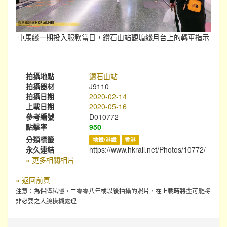
屯馬綫一期投入服務當日，鑽石山站觀塘綫月台上的轉車指示
拍攝地點
鑽石山站
拍攝器材
J9110
拍攝日期
2020-02-14
上載日期
2020-05-16
參考編號
D010772
點擊率
950
分類標籤
地鐵/港鐵
香港
永久連結
https://www.hkrail.net/Photos/10772/
» 更多相關相片
« 返回前頁
注意：為保障私隱，二零零八年或以後拍攝的照片，在上載時將盡可能將
非必要之人臉模糊處理