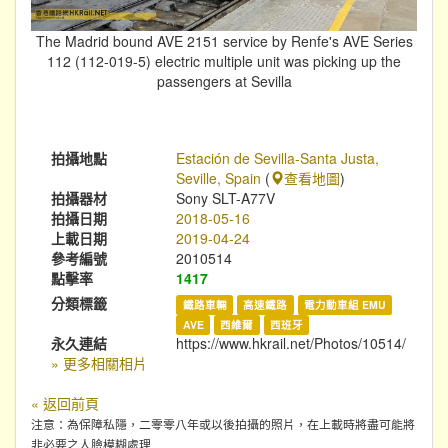
The Madrid bound AVE 2151 service by Renfe's AVE Series
112 (112-019-5) electric multiple unit was picking up the
passengers at Sevilla
拍攝地點
Estación de Sevilla-Santa Justa,
Seville, Spain
(
查看地圖
)
拍攝器材
Sony SLT-A77V
拍攝日期
2018-05-16
上載日期
2019-04-24
參考編號
2010514
點擊率
1417
分類標籤
鐵路車輛
高速鐵路
電力動車組 EMU
AVE
西維爾
西班牙
永久連結
https://www.hkrail.net/Photos/10514/
» 更多相關相片
« 返回前頁
注意：為保障私隱，二零零八年或以後拍攝的照片，在上載時將盡可能將
非必要之人臉模糊處理