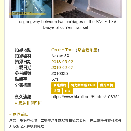
The gangway between two carriages of the SNCF TGV
Dasye bi-current trainset
拍攝地點
On the Train
(
查看地圖
)
拍攝器材
Nexus 5X
拍攝日期
2018-05-02
上載日期
2019-02-07
參考編號
2010335
點擊率
571
分類標籤
高速鐵路
電力動車組 EMU
鐵路車輛
法國
TGV
永久連結
https://www.hkrail.net/Photos/10335/
» 更多相關相片
« 返回前頁
注意：為保障私隱，二零零八年或以後拍攝的照片，在上載時將盡可能將
非必要之人臉模糊處理