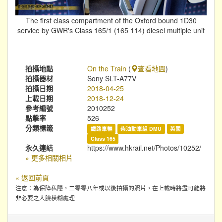
The first class compartment of the Oxford bound 1D30
service by GWR's Class 165/1 (165 114) diesel multiple unit
拍攝地點
On the Train
(
查看地圖
)
拍攝器材
Sony SLT-A77V
拍攝日期
2018-04-25
上載日期
2018-12-24
參考編號
2010252
點擊率
526
分類標籤
鐵路車輛
柴油動車組 DMU
英國
Class 165
永久連結
https://www.hkrail.net/Photos/10252/
» 更多相關相片
« 返回前頁
注意：為保障私隱，二零零八年或以後拍攝的照片，在上載時將盡可能將
非必要之人臉模糊處理