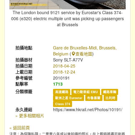
The London bound 9121 service by Eurostar's Class 374-
006 (e320) electric multiple unit was picking up passengers
at Brussels
拍攝地點
Gare de Bruxelles-Midi, Brussels,
Belgium
(
查看地圖
)
拍攝器材
Sony SLT-A77V
拍攝日期
2018-04-25
上載日期
2018-12-24
參考編號
2010191
點擊率
1713
分類標籤
高速鐵路
電力動車組 EMU
鐵路車輛
歐洲之星 Eurostar
布魯塞爾
比利時
Class 374
永久連結
https://www.hkrail.net/Photos/10191/
» 更多相關相片
« 返回前頁
注意：為保障私隱，二零零八年或以後拍攝的照片，在上載時將盡可能將