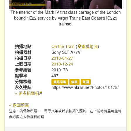
The interior of the Mark IV first class carriage of the London
bound 1E22 service by Virgin Trains East Coast's IC225
trainset
拍攝地點
On the Train
(
查看地圖
)
拍攝器材
Sony SLT-A77V
拍攝日期
2018-04-27
上載日期
2018-12-24
參考編號
2010178
點擊率
497
分類標籤
鐵路車輛
倫敦
英國
永久連結
https://www.hkrail.net/Photos/10178/
» 更多相關相片
« 返回前頁
注意：為保障私隱，二零零八年或以後拍攝的照片，在上載時將盡可能將
非必要之人臉模糊處理