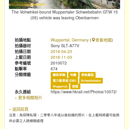
The Vohwinkel-bound Wuppertaler Schwebebahn GTW 15
(05) vehicle was leaving Oberbarmen
拍攝地點
Wuppertal, Germany
(
查看地圖
)
拍攝器材
Sony SLT-A77V
拍攝日期
2018-04-23
上載日期
2018-11-03
參考編號
2010072
點擊率
674
分類標籤
鐵路車輛
地鐵
單軌鐵路
電力動車組 EMU
Schwebebahn
Wuppertal
德國
永久連結
https://www.hkrail.net/Photos/10072/
» 更多相關相片
« 返回前頁
注意：為保障私隱，二零零八年或以後拍攝的照片，在上載時將盡可能將
非必要之人臉模糊處理