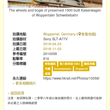
The wheels and bogie of preserved 1900 built Kaiserwagen
of Wuppertaler Schwebebahn
拍攝地點
Wuppertal, Germany
(
查看地圖
)
拍攝器材
Sony SLT-A77V
拍攝日期
2018-04-23
上載日期
2018-11-03
參考編號
2010058
點擊率
816
分類標籤
單軌鐵路
電力動車組 EMU
鐵路車輛
地鐵
Schwebebahn
Wuppertal
德國
永久連結
https://www.hkrail.net/Photos/10058/
» 更多相關相片
« 返回前頁
注意：為保障私隱，二零零八年或以後拍攝的照片，在上載時將盡可能將
非必要之人臉模糊處理