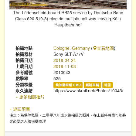
The Lüdenscheid-bound RB25 service by Deutsche Bahn
Class 620 519-8) electric multiple unit was leaving Köln
Hauptbahnhof
拍攝地點
Cologne, Germany
(
查看地圖
)
拍攝器材
Sony SLT-A77V
拍攝日期
2018-04-24
上載日期
2018-11-03
參考編號
2010043
點擊率
525
分類標籤
柴油動車組 DMU
鐵路車輛
德國
永久連結
https://www.hkrail.net/Photos/10043/
» 更多相關相片
« 返回前頁
注意：為保障私隱，二零零八年或以後拍攝的照片，在上載時將盡可能將
非必要之人臉模糊處理