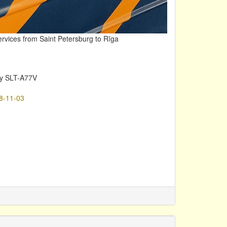
services from Saint Petersburg to Rīga
y SLT-A77V
8-11-03