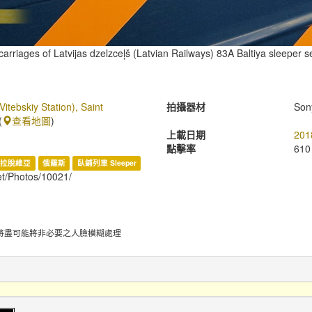
arriages of Latvijas dzelzceļš (Latvian Railways) 83A Baltiya sleeper 
itebskiy Station), Saint
拍攝器材
Son
(
查看地圖
)
上載日期
201
點擊率
610
拉脫維亞
俄羅斯
臥鋪列車 Sleeper
net/Photos/10021/
將盡可能將非必要之人臉模糊處理