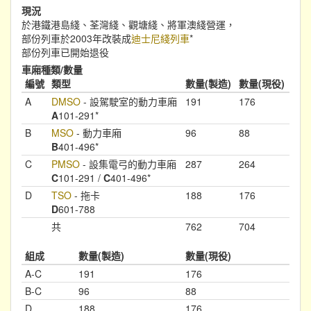
現況
於港鐵港島綫、荃灣綫、觀塘綫、將軍澳綫營運，
部份列車於2003年改裝成
迪士尼綫列車
*
部份列車已開始退役
車廂種類/數量
編號
類型
數量(製造)
數量(現役)
A
DMSO
- 設駕駛室的動力車廂
191
176
A
101-291*
B
MSO
- 動力車廂
96
88
B
401-496*
C
PMSO
- 設集電弓的動力車廂
287
264
C
101-291 /
C
401-496*
D
TSO
- 拖卡
188
176
D
601-788
共
762
704
組成
數量(製造)
數量(現役)
A-C
191
176
B-C
96
88
D
188
176