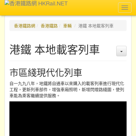
Toggl
navig
香港鐵路網
香港鐵路
車輛
港鐵 本地載客列車
港鐵 本地載客列車
市區綫現代化列車
自一九九八年，地鐵將自通車以來購入的載客列車進行現代化
工程，更新列車部件，增強車廂照明，新增閃燈路綫圖，使列
車能為乘客繼續提供服務。