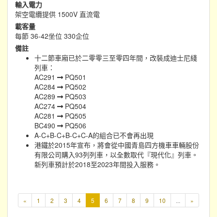
輸入電力
架空電纜提供 1500V 直流電
載客量
每節 36-42坐位 330企位
備註
十二節車廂已於二零零三至零四年間，改裝成迪士尼綫
列車：
AC291
PQ501
AC284
PQ502
AC289
PQ503
AC274
PQ504
AC281
PQ505
BC490
PQ506
A-C+B-C+B-C+C-A的組合已不會再出現
港鐵於2015年宣布，將會從中國青島四方機車車輛股份
有限公司購入93列列車，以全數取代『現代化』列車。
新列車預計於2018至2023年間投入服務。
本
«
1
2
3
4
5
6
7
8
9
10
...
»
頁