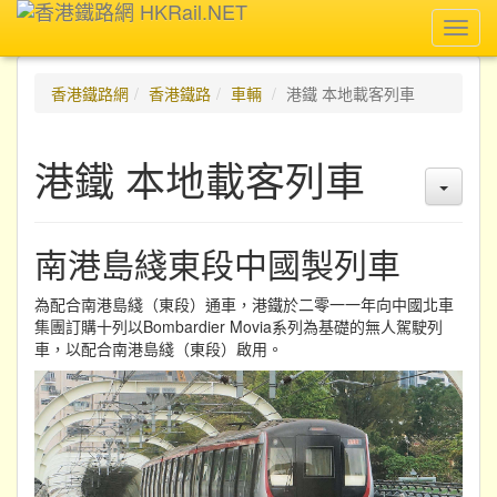
Toggl
navig
香港鐵路網
香港鐵路
車輛
港鐵 本地載客列車
港鐵 本地載客列車
南港島綫東段中國製列車
為配合南港島綫（東段）通車，港鐵於二零一一年向中國北車
集團訂購十列以Bombardier Movia系列為基礎的無人駕駛列
車，以配合南港島綫（東段）啟用。