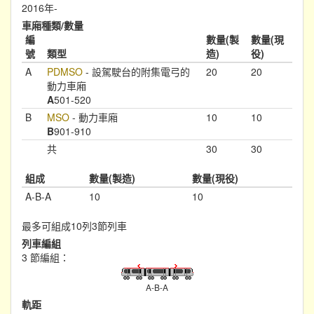
2016年-
車廂種類/數量
編
數量(製
數量(現
號
類型
造)
役)
A
PDMSO
- 設駕駛台的附集電弓的
20
20
動力車廂
A
501-520
B
MSO
- 動力車廂
10
10
B
901-910
共
30
30
組成
數量(製造)
數量(現役)
A-B-A
10
10
最多可組成10列3節列車
列車編組
3 節編組：
A-B-A
軌距