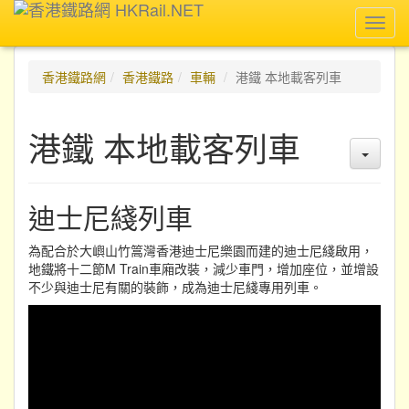
Toggl
navig
香港鐵路網
香港鐵路
車輛
港鐵 本地載客列車
港鐵 本地載客列車
迪士尼綫列車
為配合於大嶼山竹篙灣香港迪士尼樂園而建的迪士尼綫啟用，
地鐵將十二節M Train車廂改裝，減少車門，增加座位，並增設
不少與迪士尼有關的裝飾，成為迪士尼綫專用列車。