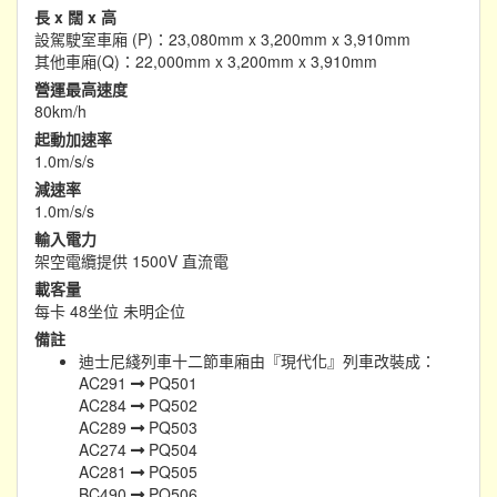
長 x 闊 x 高
設駕駛室車廂 (P)：23,080mm x 3,200mm x 3,910mm
其他車廂(Q)：22,000mm x 3,200mm x 3,910mm
營運最高速度
80km/h
起動加速率
1.0m/s/s
減速率
1.0m/s/s
輸入電力
架空電纜提供 1500V 直流電
載客量
每卡 48坐位 未明企位
備註
迪士尼綫列車十二節車廂由『現代化』列車改裝成：
AC291
PQ501
AC284
PQ502
AC289
PQ503
AC274
PQ504
AC281
PQ505
BC490
PQ506