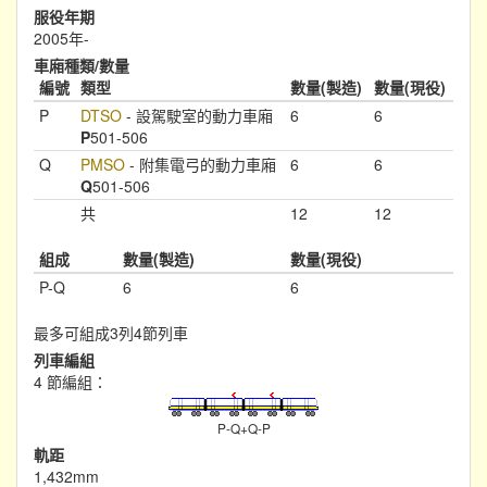
服役年期
2005年-
車廂種類/數量
編號
類型
數量(製造)
數量(現役)
P
DTSO
- 設駕駛室的動力車廂
6
6
P
501-506
Q
PMSO
- 附集電弓的動力車廂
6
6
Q
501-506
共
12
12
組成
數量(製造)
數量(現役)
P-Q
6
6
最多可組成3列4節列車
列車編組
4 節編組：
P-Q+Q-P
軌距
1,432mm