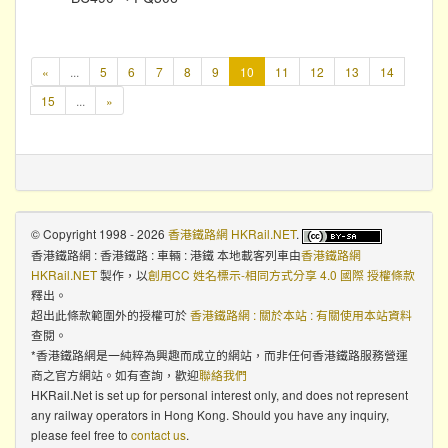
本
«
...
5
6
7
8
9
10
11
12
13
14
頁
15
...
»
© Copyright 1998 - 2026
香港鐵路網 HKRail.NET
.
香港鐵路網 : 香港鐵路 : 車輛 : 港鐵 本地載客列車
由
香港鐵路網
HKRail.NET
製作，以
創用CC 姓名標示-相同方式分享 4.0 國際 授權條款
釋出。
超出此條款範圍外的授權可於
香港鐵路網 : 關於本站 : 有關使用本站資料
查閱。
*香港鐵路網是一純粹為興趣而成立的網站，而非任何香港鐵路服務營運
商之官方網站。如有查詢，歡迎
聯絡我們
HKRail.Net is set up for personal interest only, and does not represent
any railway operators in Hong Kong. Should you have any inquiry,
please feel free to
contact us
.