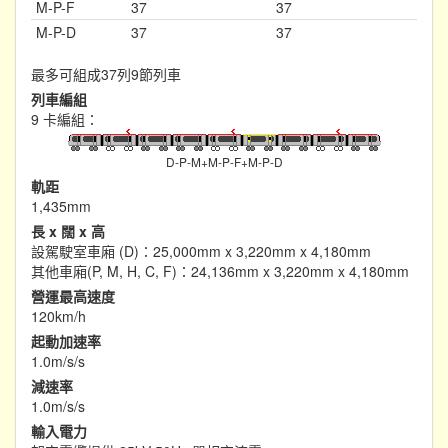
M-P-F
37
37
M-P-D
37
37
最多可組成37列9節列車
列車編組
9 卡編組：
D-P-M+M-P-F+M-P-D
軌距
1,435mm
長 x 闊 x 高
設駕駛室車廂 (D)：25,000mm x 3,220mm x 4,180mm
其他車廂(P, M, H, C, F)：24,136mm x 3,220mm x 4,180mm
營運最高速度
120km/h
起動加速率
1.0m/s/s
減速率
1.0m/s/s
輸入電力