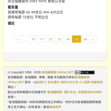
架空電纜提供 25kV 50Hz 單相交流電
載客量
普通等每節 42-49坐位 400-425企位
頭等每節 72坐位 不明企位
備註
本
«
...
10
11
12
13
14
15
16
»
頁
© Copyright 1998 - 2026
香港鐵路網 HKRail.NET
.
香港鐵路網 : 香港鐵路 : 車輛 : 港鐵 本地載客列車
由
香港鐵路網
HKRail.NET
製作，以
創用CC 姓名標示-相同方式分享 4.0 國際 授權條款
釋出。
超出此條款範圍外的授權可於
香港鐵路網 : 關於本站 : 有關使用本站資料
查閱。
*香港鐵路網是一純粹為興趣而成立的網站，而非任何香港鐵路服務營運
商之官方網站。如有查詢，歡迎
聯絡我們