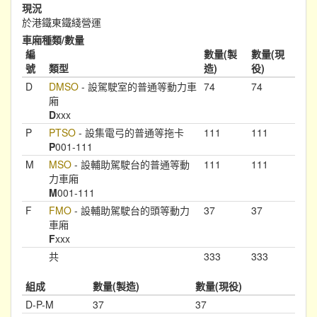
現況
於港鐵東鐵綫營運
車廂種類/數量
編
數量(製
數量(現
號
類型
造)
役)
D
DMSO
- 設駕駛室的普通等動力車
74
74
廂
D
xxx
P
PTSO
- 設集電弓的普通等拖卡
111
111
P
001-111
M
MSO
- 設輔助駕駛台的普通等動
111
111
力車廂
M
001-111
F
FMO
- 設輔助駕駛台的頭等動力
37
37
車廂
F
xxx
共
333
333
組成
數量(製造)
數量(現役)
D-P-M
37
37