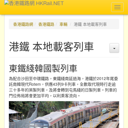
Toggl
navig
香港鐵路網
香港鐵路
車輛
港鐵 本地載客列車
港鐵 本地載客列車
東鐵綫韓國製列車
為配合沙田至中環鐵路，東鐵綫南延過海，港鐵於2012年尾委
託南韓現代Rotem，供應43列9卡列車，全數取代現時行走逾
三十多年的英製列車，及將會轉到屯馬綫的日製列車。列車的
門位佈局將會更加平均，以利乘客流向。