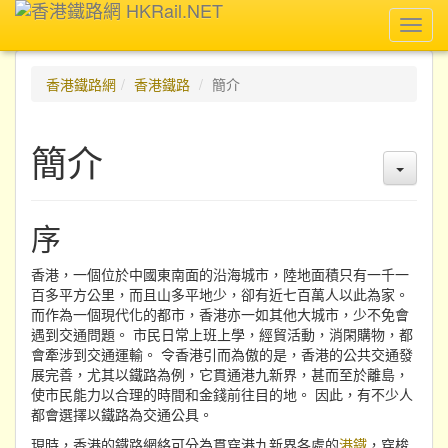
Toggl
navig
香港鐵路網
香港鐵路
簡介
簡介
序
香港，一個位於中國東南面的沿海城市，陸地面積只有一千一
百多平方公里，而且山多平地少，卻有近七百萬人以此為家。
而作為一個現代化的都市，香港亦一如其他大城市，少不免會
遇到交通問題。 市民日常上班上學，經貿活動，消閑購物，都
會牽涉到交通運輸。 令香港引而為傲的是，香港的公共交通發
展完善，尤其以鐵路為例，它貫通港九新界，甚而至於離島，
使市民能力以合理的時間和金錢前往目的地。 因此，有不少人
都會選擇以鐵路為交通公具。
現時，香港的鐵路網絡可分為貫穿港九新界各處的
港鐵
，穿梭