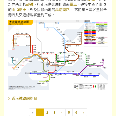
新界西北的
輕鐵
，行走港島北岸的路面
電車
，連接中區至山頂
的
山頂纜車
，與及接駁內地的
高速鐵路
。 它們每日載客量佔全
港公共交通總載客量約三成。
》香港鐵路網絡圖
本
«
1
2
3
4
5
6
»