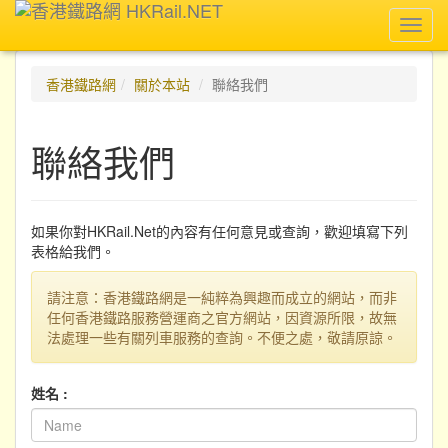
Toggl
navig
香港鐵路網
關於本站
聯絡我們
聯絡我們
如果你對HKRail.Net的內容有任何意見或查詢，歡迎填寫下列
表格給我們。
請注意：香港鐵路網是一純粹為興趣而成立的網站，而非
任何香港鐵路服務營運商之官方網站，因資源所限，故無
法處理一些有關列車服務的查詢。不便之處，敬請原諒。
姓名 :