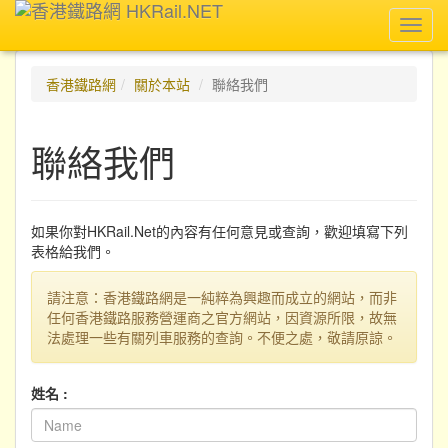
Toggl
navig
香港鐵路網
關於本站
聯絡我們
聯絡我們
如果你對HKRail.Net的內容有任何意見或查詢，歡迎填寫下列
表格給我們。
請注意：香港鐵路網是一純粹為興趣而成立的網站，而非
任何香港鐵路服務營運商之官方網站，因資源所限，故無
法處理一些有關列車服務的查詢。不便之處，敬請原諒。
姓名 :