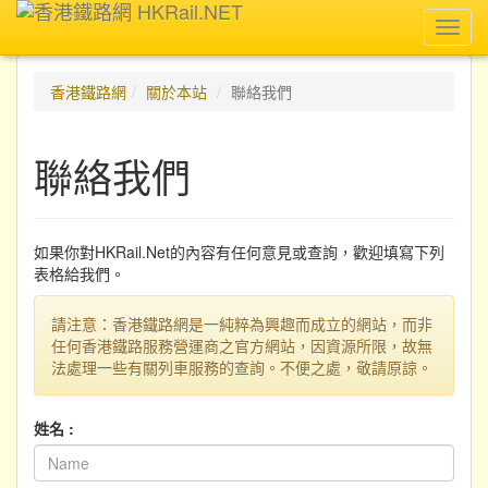
Toggl
navig
香港鐵路網
關於本站
聯絡我們
聯絡我們
如果你對HKRail.Net的內容有任何意見或查詢，歡迎填寫下列
表格給我們。
請注意：香港鐵路網是一純粹為興趣而成立的網站，而非
任何香港鐵路服務營運商之官方網站，因資源所限，故無
法處理一些有關列車服務的查詢。不便之處，敬請原諒。
姓名 :