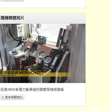
隨機精選相片
近鉄2800系電力動車組的駕駛室操控面板
》更多相關相片