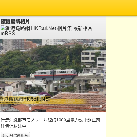
隨機最新相片
行走沖縄都市モノレール線的1000型電力動車組正前
往儀保駅途中
》更多最新相片