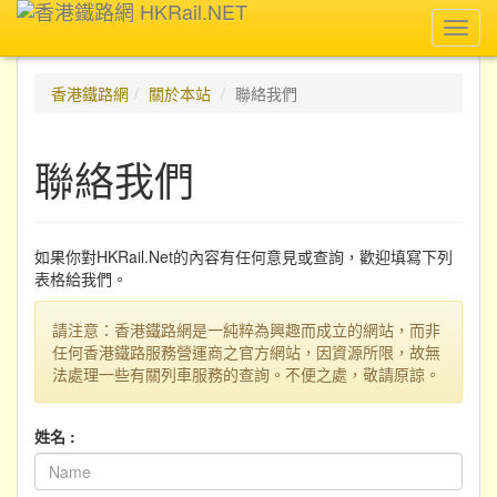
Toggl
navig
香港鐵路網
關於本站
聯絡我們
聯絡我們
如果你對HKRail.Net的內容有任何意見或查詢，歡迎填寫下列
表格給我們。
請注意：香港鐵路網是一純粹為興趣而成立的網站，而非
任何香港鐵路服務營運商之官方網站，因資源所限，故無
法處理一些有關列車服務的查詢。不便之處，敬請原諒。
姓名 :