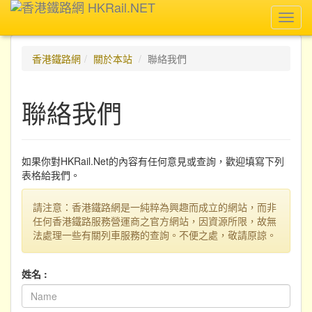
Toggl
navig
香港鐵路網
關於本站
聯絡我們
聯絡我們
如果你對HKRail.Net的內容有任何意見或查詢，歡迎填寫下列
表格給我們。
請注意：香港鐵路網是一純粹為興趣而成立的網站，而非
任何香港鐵路服務營運商之官方網站，因資源所限，故無
法處理一些有關列車服務的查詢。不便之處，敬請原諒。
姓名 :