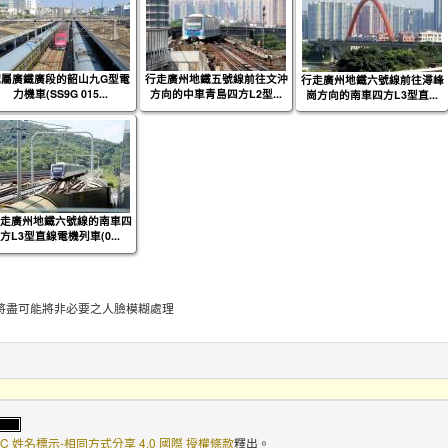
配屬廣鐵廣段的韶山九G型電
行走廣州地鐵五號線前往文沖
行走廣州地鐵六號線前往潯峰
力機車(SS9G 015...
方向的中車青島四方L2型...
崗方向的南車四方L3型直...
走廣州地鐵六號線的南車四
方L3型直線電機列車(0...
將盡可能將非必要之人臉模糊處理
C 姓名標示-相同方式分享 4.0 國際 授權條款
釋出。