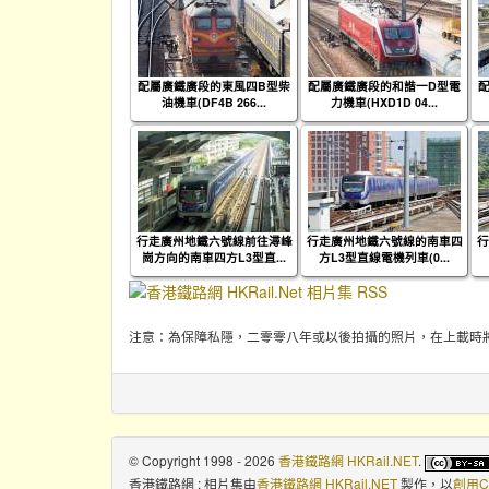
配屬廣鐵廣段的東風四B型柴
配屬廣鐵廣段的和諧一D型電
油機車(DF4B 266...
力機車(HXD1D 04...
行走廣州地鐵六號線前往潯峰
行走廣州地鐵六號線的南車四
行
崗方向的南車四方L3型直...
方L3型直線電機列車(0...
注意：為保障私隱，二零零八年或以後拍攝的照片，在上載時
© Copyright 1998 - 2026
香港鐵路網 HKRail.NET
.
香港鐵路網 : 相片集
由
香港鐵路網 HKRail.NET
製作，以
創用C