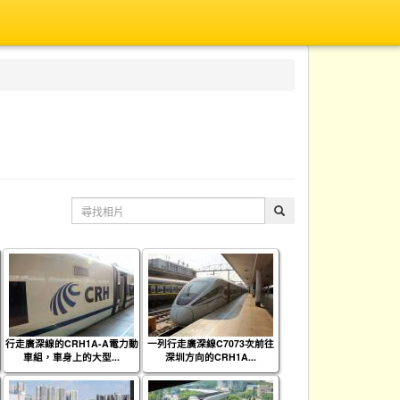
行走廣深線的CRH1A-A電力動
一列行走廣深線C7073次前往
車組，車身上的大型...
深圳方向的CRH1A...